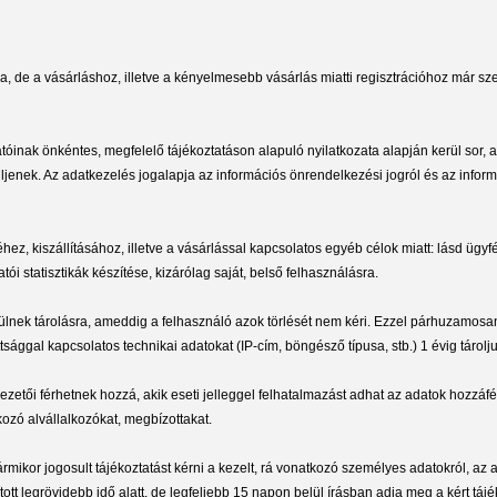
, de a vásárláshoz, illetve a kényelmesebb vásárlás miatti regisztrációhoz már szem
inak önkéntes, megfelelő tájékoztatáson alapuló nyilatkozata alapján kerül sor, am
jenek. Az adatkezelés jogalapja az információs önrendelkezési jogról és az informác
hez, kiszállításához, illetve a vásárlással kapcsolatos egyéb célok miatt: lásd ügyf
tói statisztikák készítése, kizárólag saját, belső felhasználásra.
erülnek tárolásra, ameddig a felhasználó azok törlését nem kéri. Ezzel párhuzamo
sággal kapcsolatos technikai adatokat (IP-cím, böngésző típusa, stb.) 1 évig tárolju
zetői férhetnek hozzá, akik eseti jelleggel felhatalmazást adhat az adatok hozzáf
kozó alvállalkozókat, megbízottakat.
rmikor jogosult tájékoztatást kérni a kezelt, rá vonatkozó személyes adatokról, az ada
tt legrövidebb idő alatt, de legfeljebb 15 napon belül írásban adja meg a kért tájéko