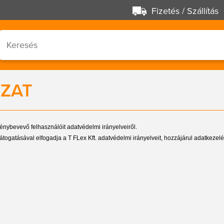
Fizetés / Szállítás
OZAT
 igénybevevő felhasználóit adatvédelmi irányelveiről.
látogatásával elfogadja a T FLex Kft. adatvédelmi irányelveit, hozzájárul adatkezel