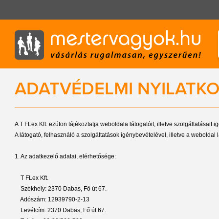
ADATVÉDELMI NYILATK
A T FLex Kft. ezúton tájékoztatja weboldala látogatóit, illetve szolgáltatásait
A látogató, felhasználó a szolgáltatások igénybevételével, illetve a weboldal 
1. Az adatkezelő adatai, elérhetősége:
T FLex Kft.
Székhely: 2370 Dabas, Fő út 67.
Adószám: 12939790-2-13
Levélcím: 2370 Dabas, Fő út 67.