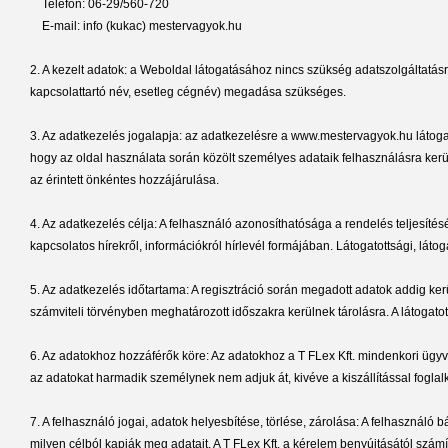
Telefon: 06-29/560-720
E-mail: info (kukac) mestervagyok.hu
2. A kezelt adatok: a Weboldal látogatásához nincs szükség adatszolgáltatásra
kapcsolattartó név, esetleg cégnév) megadása szükséges.
3. Az adatkezelés jogalapja: az adatkezelésre a www.mestervagyok.hu látogató
hogy az oldal használata során közölt személyes adataik felhasználásra kerül
az érintett önkéntes hozzájárulása.
4. Az adatkezelés célja: A felhasználó azonosíthatósága a rendelés teljesítésé
kapcsolatos hírekről, információkról hírlevél formájában. Látogatottsági, látoga
5. Az adatkezelés időtartama: A regisztráció során megadott adatok addig k
számviteli törvényben meghatározott időszakra kerülnek tárolásra. A látogatott
6. Az adatokhoz hozzáférők köre: Az adatokhoz a T FLex Kft. mindenkori ügyve
az adatokat harmadik személynek nem adjuk át, kivéve a kiszállítással foglal
7. A felhasználó jogai, adatok helyesbítése, törlése, zárolása: A felhasználó bá
milyen célból kapják meg adatait. A T FLex Kft. a kérelem benyújtásától számíto