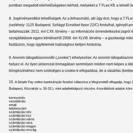
pontban megadott elérhetőségeken kérheti, melyeket a T FLex Kft. a lehető leg
8. Jogérvényesítési lehetőségek: Az a felhasználó, aki úgy érzi, hogy a T F
(székhely: 1125 Budapest, Szilágyi Erzsébet fasor 22/C) fordulhat, igényét po
tartalmazzák: 2011. évi CXII. törvény – az információs önrendelkezési jogról
szolgáltatások egyes kérdéseiről 2008. évi XLVIII. törvény – a gazdasági rek
tisztázzon, hogy ügyfeleinek hatósághoz kelljen fordulnia.
9. Anonim látogatóazonosító („cookie”) elhelyezése: Az anonim látogatóazonosí
helyez el. Az ilyen jelsorozat önmagában semmilyen módon nem képes a látog
böngészéséhez nem szükséges a cookie-k elfogadása, de a vásárlás (belépés
10.
A Simple Pay online bankkártyás fizetést választva a Megrendelő elfogadja, hogy a
Budapest, Közraktár u. 30-32.), mint adatfeldolgozó részére. A továbbított adatok köre
keresztnév
vezetéknév
email
telefonszám
számlázási név
számlázási irsz
számlázási város
számlázási utca
számlázási megye
számlázási ország