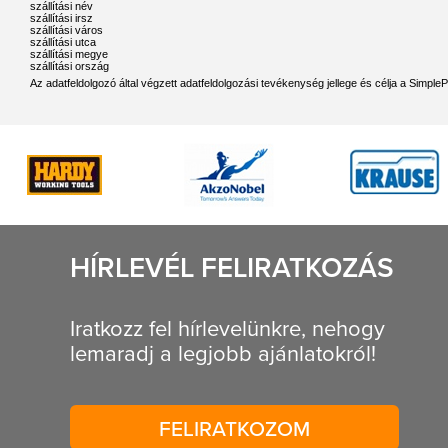
szállítási név
szállítási irsz
szállítási város
szállítási utca
szállítási megye
szállítási ország
Az adatfeldolgozó által végzett adatfeldolgozási tevékenység jellege és célja a Simple
HÍRLEVÉL FELIRATKOZÁS
Iratkozz fel hírlevelünkre, nehogy
lemaradj a legjobb ajánlatokról!
FELIRATKOZOM