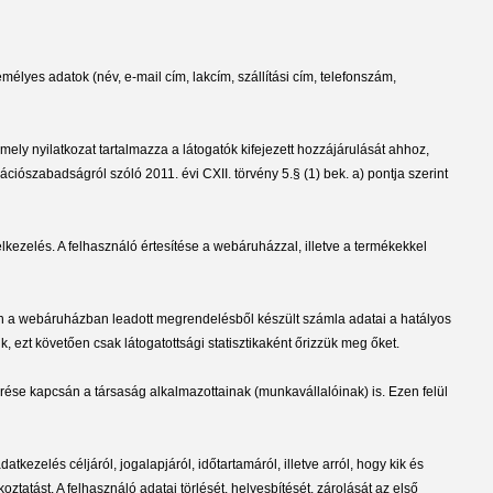
élyes adatok (név, e-mail cím, lakcím, szállítási cím, telefonszám,
ely nyilatkozat tartalmazza a látogatók kifejezett hozzájárulását ahhoz,
iószabadságról szóló 2011. évi CXII. törvény 5.§ (1) bek. a) pontja szerint
élkezelés. A felhasználó értesítése a webáruházzal, illetve a termékekkel
san a webáruházban leadott megrendelésből készült számla adatai a hatályos
k, ezt követően csak látogatottsági statisztikaként őrizzük meg őket.
érése kapcsán a társaság alkalmazottainak (munkavállalóinak) is. Ezen felül
tkezelés céljáról, jogalapjáról, időtartamáról, illetve arról, hogy kik és
ztatást. A felhasználó adatai törlését, helyesbítését, zárolását az első