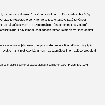
séggel, panasszal a Nemzeti Adatvédelmi és Információszabadság Hatósághoz
re vonatkozó részletes törvényi rendelkezéseket a következő törvények
elmi szolgáltatások, valamint az információs társadalommal összefüggő
r törekszik arra, hogy minden esetlegesen felmerülő problémát még azelőtt
olására alkalmas - jelsorozat, melyet a webszerver a látogató számítógépén
 nevet, e-mail címet vagy bármilyen más személyes információt. A Weboldal
an tárolt alábbi személyes adatai átadásra kerüljenek az OTP Mobil Kft. (1093