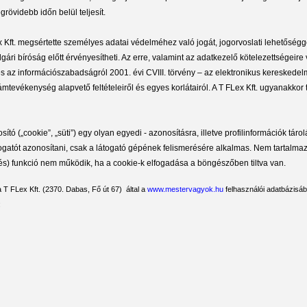
rövidebb időn belül teljesít.
Lex Kft. megsértette személyes adatai védelméhez való jogát, jogorvoslati lehető
lgári bíróság előtt érvényesítheti. Az erre, valamint az adatkezelő kötelezettségei
 és az információszabadságról 2001. évi CVIII. törvény – az elektronikus keresked
lámtevékenység alapvető feltételeiről és egyes korlátairól. A T FLex Kft. ugyanakko
tó („cookie”, „süti”) egy olyan egyedi - azonosításra, illetve profilinformációk tár
atót azonosítani, csak a látogató gépének felismerésére alkalmas. Nem tartalmaz
) funkció nem működik, ha a cookie-k elfogadása a böngészőben tiltva van.
 T FLex Kft. (2370. Dabas, Fő út 67) által a
www.mestervagyok.hu
felhasználói adatbázisáb
: