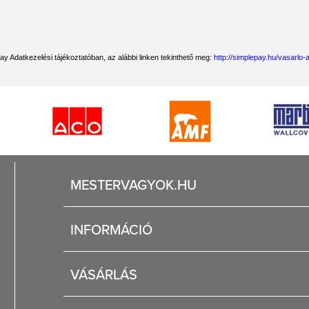
Pay Adatkezelési tájékoztatóban, az alábbi linken tekinthető meg:
http://simplepay.hu/vasarlo-a
MESTERVAGYOK.HU
Karrier
INFORMÁCIÓ
Rólunk
Segítség
VÁSÁRLÁS
Fizetési és szállítási lehetőségek
Regisztráció