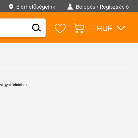
Elérhetőségeink
Belépés / Regisztráció
HUF
EUR
USD
ési gyakorlatához.