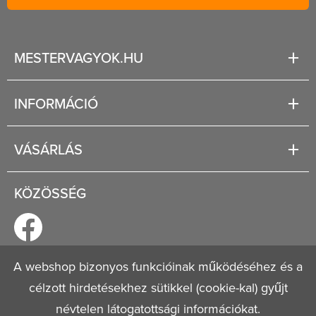
MESTERVAGYOK.HU
Karrier
INFORMÁCIÓ
Rólunk
Segítség
VÁSÁRLÁS
Fizetési és szállítási lehetőségek
Regisztráció
Jogi tudnivalók
KÖZÖSSÉG
Általános szerződési feltételek
Adatvédelmi nyilatkozat
A webshop bizonyos funkcióinak működéséhez és a
célzott hirdetésekhez sütikkel (cookie-kal) gyűjt
© 2026
Mestervagyok.hu
Minden jog fenntartva!
névtelen látogatottsági információkat.