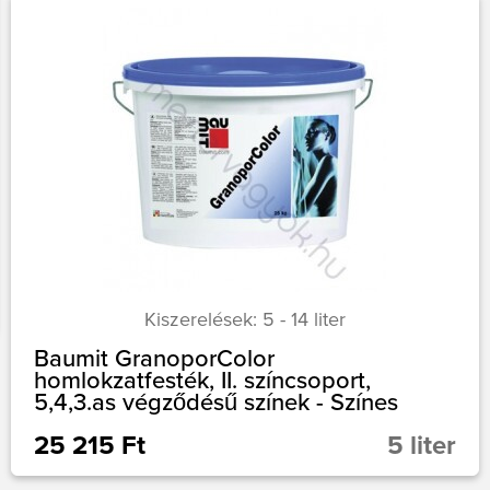
Kiszerelések: 5 - 14 liter
Baumit GranoporColor
homlokzatfesték, II. színcsoport,
5,4,3.as végződésű színek - Színes
25 215 Ft
5 liter