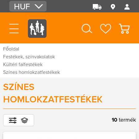
HUF
EUR
USD
Főoldal
Festékek, színvakolatok
Kültéri falfestékek
Színes homlokzatfestékek
SZÍNES
HOMLOKZATFESTÉKEK
10
termék