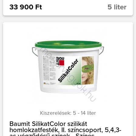
33 900 Ft
5 liter
Kiszerelések: 5 - 14 liter
Baumit SilikatColor szilikát
homlokzatfesték, II. színcsoport, 5,4,3-
as végződésű színek - Színes