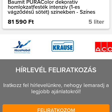
Baumit PURAColor dekoratív
homlokzatfesték intenzív (1-es
vágződésű sötét) színekben - Színes
81 590 Ft
5 liter
HÍRLEVÉL FELIRATKOZÁS
Iratkozz fel hírlevelünkre, nehogy lemaradj a
legjobb ajánlatokról!
FELIRATKOZOM