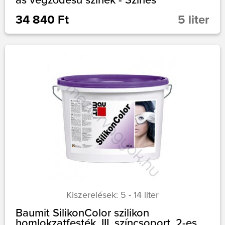
34 840 Ft
5 liter
Kiszerelések: 5 - 14 liter
Baumit SilikonColor szilikon
homlokzatfesték, III. színcsoport, 2-es