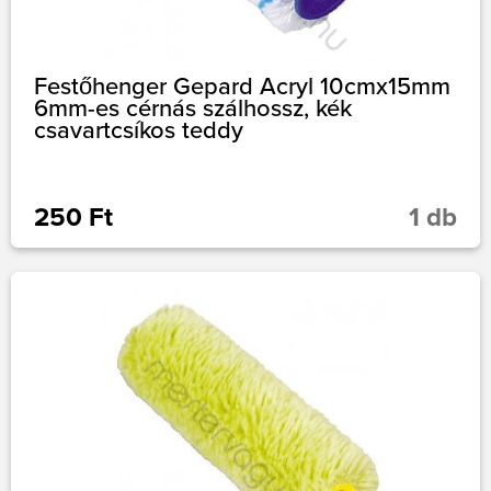
Festőhenger Gepard Acryl 10cmx15mm
6mm-es cérnás szálhossz, kék
csavartcsíkos teddy
250 Ft
1 db