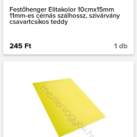
Festőhenger Elitakolor 10cmx15mm
11mm-es cérnás szálhossz, szivárvány
csavartcsíkos teddy
245 Ft
1 db