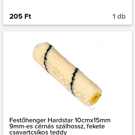
205 Ft
1 db
Festőhenger Hardstar 10cmx15mm
9mm-es cérnás szálhossz, fekete
csavartcsíkos teddy