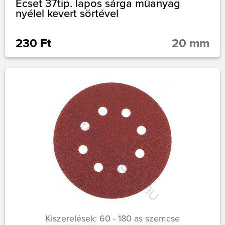
Ecset 37tip. lapos sárga műanyag
nyélel kevert sörtével
230 Ft
20 mm
Kiszerelések: 60 - 180 as szemcse