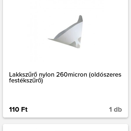
Lakkszűrő nylon 260micron (oldószeres
festékszűrő)
110 Ft
1 db