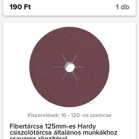
190 Ft
1 db
Kiszerelések: 16 - 120 -os szemcse
Fibertárcsa 125mm-es Hardy
csiszolótárcsa általános munkákhoz
csavaros rögzítésel