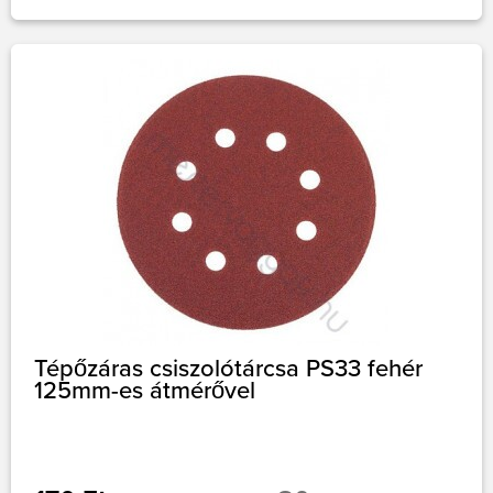
Tépőzáras csiszolótárcsa PS33 fehér
125mm-es átmérővel