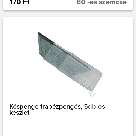
170 Ft
80 -es szemcse
Késpenge trapézpengés, 5db-os
készlet