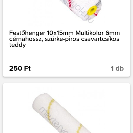
Festőhenger 10x15mm Multikolor 6mm
cérnahossz, szürke-piros csavartcsíkos
teddy
250 Ft
1 db