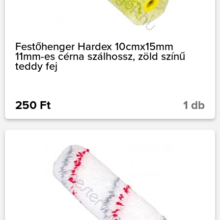
Festőhenger Hardex 10cmx15mm
11mm-es cérna szálhossz, zöld színű
teddy fej
250 Ft
1 db