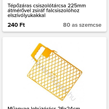
Tépőzáras csiszolótárcsa 225mm
átmérővel zsiráf falcsiszolóhoz
elszívólyukakkal
240 Ft
80 as szemcse
Műanyag lehúzórács 26x24cm