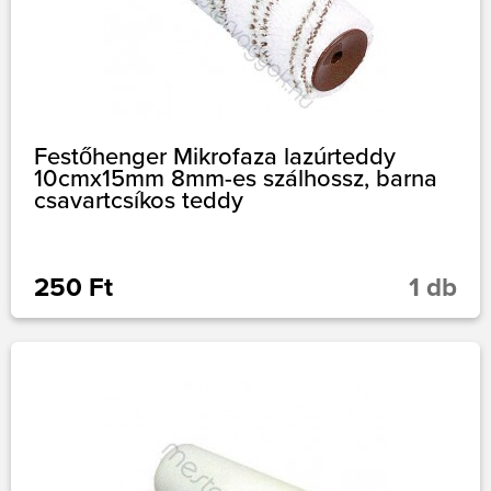
Festőhenger Mikrofaza lazúrteddy
10cmx15mm 8mm-es szálhossz, barna
csavartcsíkos teddy
250 Ft
1 db