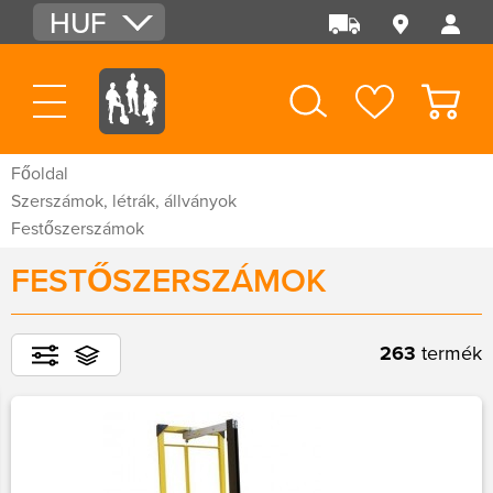
HUF
EUR
USD
Főoldal
Szerszámok, létrák, állványok
Festőszerszámok
FESTŐSZERSZÁMOK
263
termék