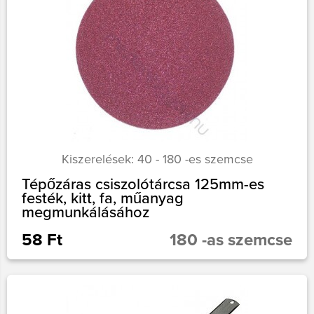
Kiszerelések: 40 - 180 -es szemcse
Tépőzáras csiszolótárcsa 125mm-es
festék, kitt, fa, műanyag
megmunkálásához
58 Ft
180 -as szemcse