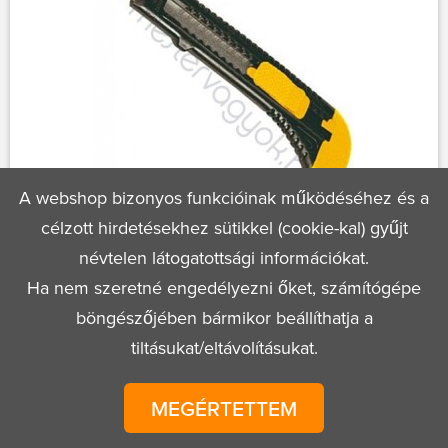
A webshop bizonyos funkcióinak működéséhez és a
Kés műanyagház 18mm-es törhető
célzott hirdetésekhez sütikkel (cookie-kal) gyűjt
pengével, univerzális
névtelen látogatottsági információkat.
Ha nem szeretné engedélyezni őket, számítógépe
böngészőjében bármikor beállíthatja a
270 Ft
1 db
tiltásukat/eltávolításukat.
MEGÉRTETTEM