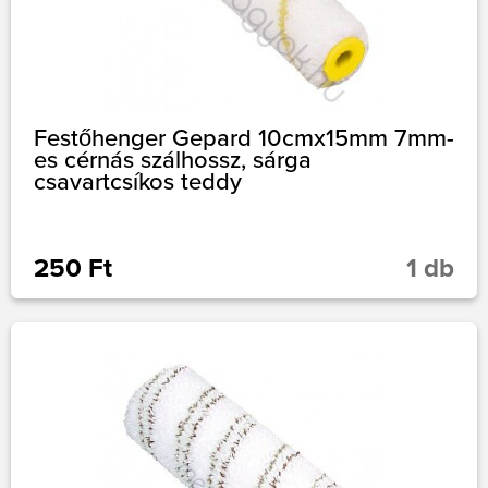
Festőhenger Gepard 10cmx15mm 7mm-
es cérnás szálhossz, sárga
csavartcsíkos teddy
250 Ft
1 db