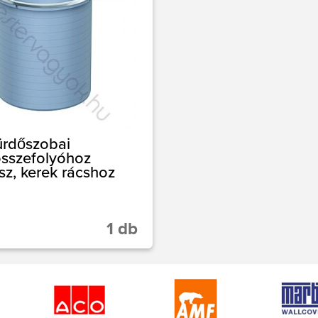
rdőszobai
sszefolyóhoz
sz, kerek rácshoz
1 db