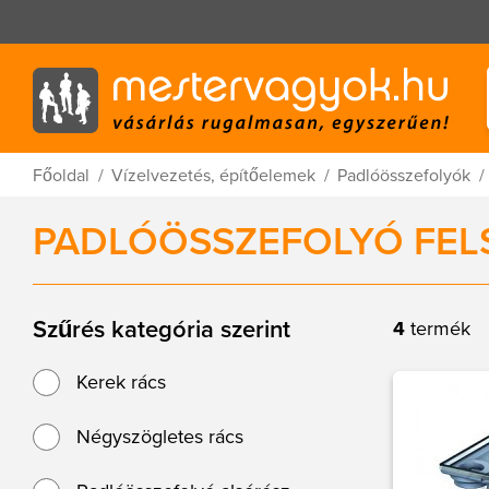
Főoldal
Vízelvezetés, építőelemek
Padlóösszefolyók
PADLÓÖSSZEFOLYÓ FEL
Szűrés kategória szerint
4
termék
Kerek rács
Négyszögletes rács