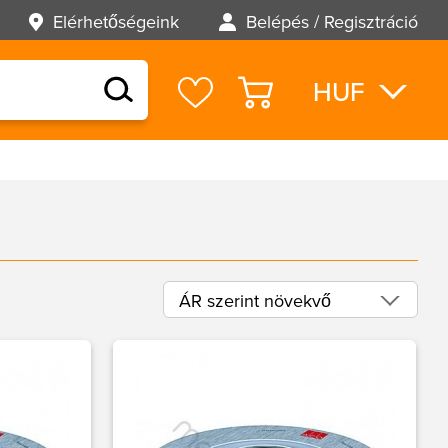
Elérhetőségeink
Belépés / Regisztráció
HUF
EUR
USD
ÁR szerint növekvő
ABC szerint csökkenő
ABC szerint növekvő
ÁR szerint csökkenő