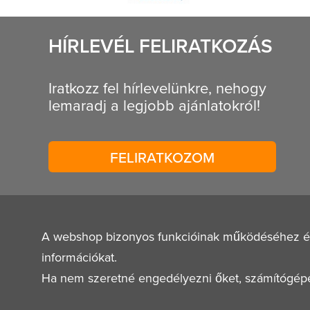
HÍRLEVÉL FELIRATKOZÁS
Iratkozz fel hírlevelünkre, nehogy
lemaradj a legjobb ajánlatokról!
FELIRATKOZOM
A webshop bizonyos funkcióinak működéséhez és a 
információkat.
Ha nem szeretné engedélyezni őket, számítógépe b
© 2026
Mestervagyok.hu
Minden jog fenntartva!