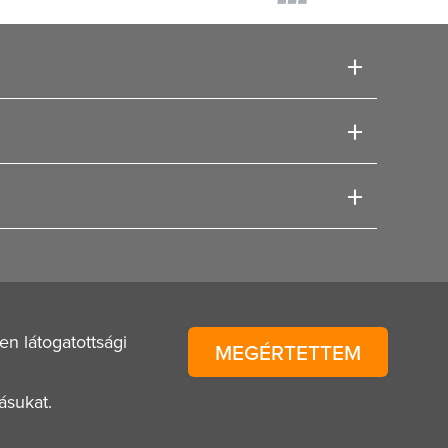
n látogatottsági
MEGÉRTETTEM
ásukat.
Tulajdonos:
T FLex