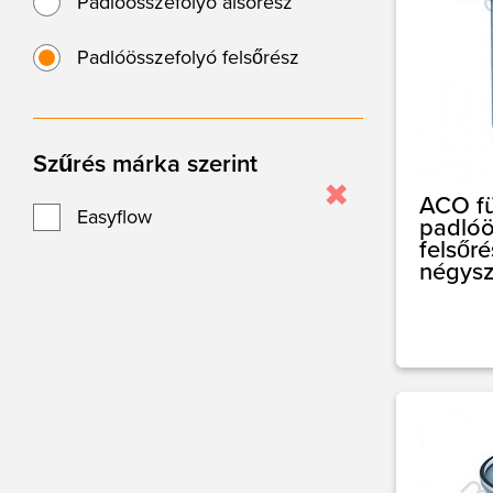
Padlóösszefolyó alsórész
Padlóösszefolyó felsőrész
Szűrés márka szerint
ACO fü
Easyflow
padlóö
felsőr
négysz