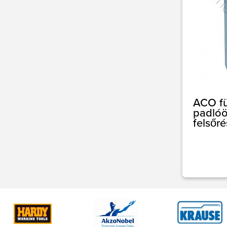
ACO fü
padlóö
felsőré