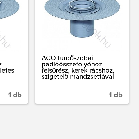
ACO fürdőszobai
z
padlóösszefolyóhoz
letes
felsőrész, kerek rácshoz,
szigetelő mandzsettával
1 db
1 db