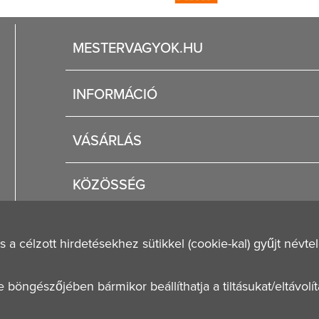
MESTERVAGYOK.HU
Karrier
INFORMÁCIÓ
Rólunk
Segítség
VÁSÁRLÁS
Fizetési és szállítási lehetőségek
Regisztráció
Jogi tudnivalók
KÖZÖSSÉG
Általános szerződési feltételek
Adatvédelmi nyilatkozat
célzott hirdetésekhez sütikkel (cookie-kal) gyűjt névtele
öngészőjében bármikor beállíthatja a tiltásukat/eltávolít