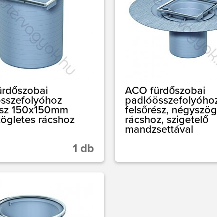
rdőszobai
ACO fürdőszobai
sszefolyóhoz
padlóösszefolyóho
ész 150x150mm
felsőrész, négyszög
ögletes rácshoz
rácshoz, szigetelő
mandzsettával
1 db