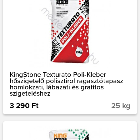
KingStone Texturato Poli-Kleber
hőszigetelő polisztirol ragasztótapasz
homlokzati, lábazati és grafitos
szigeteléshez
3 290 Ft
25 kg