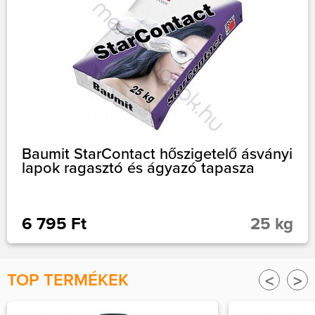
Baumit StarContact hőszigetelő ásványi
lapok ragasztó és ágyazó tapasza
6 795 Ft
25 kg
TOP TERMÉKEK
<
>