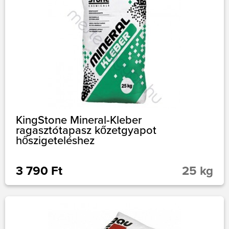
KingStone Mineral-Kleber
ragasztótapasz kőzetgyapot
hőszigeteléshez
3 790 Ft
25 kg