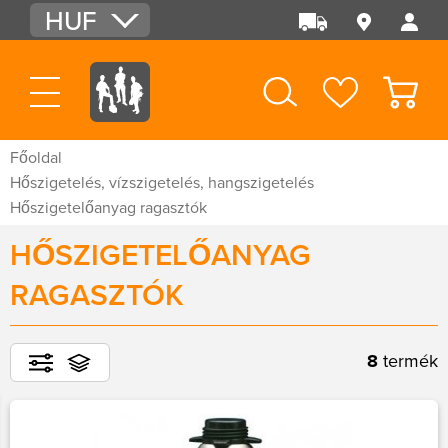
HUF
EUR
USD
Főoldal
Hőszigetelés, vízszigetelés, hangszigetelés
Hőszigetelőanyag ragasztók
HŐSZIGETELŐANYAG
RAGASZTÓK
8
termék