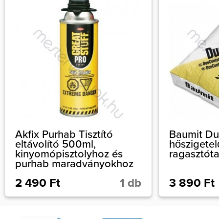
Akfix Purhab Tisztító
Baumit Du
eltávolító 500ml,
hőszigete
kinyomópisztolyhoz és
ragasztót
purhab maradványokhoz
2 490 Ft
1 db
3 890 Ft