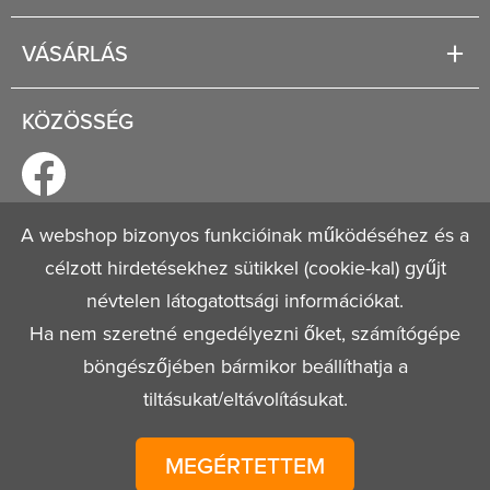
Rólunk
Segítség
VÁSÁRLÁS
Fizetési és szállítási lehetőségek
Regisztráció
Jogi tudnivalók
KÖZÖSSÉG
Általános szerződési feltételek
Adatvédelmi nyilatkozat
A webshop bizonyos funkcióinak működéséhez és a
célzott hirdetésekhez sütikkel (cookie-kal) gyűjt
© 2026
Mestervagyok.hu
Minden jog fenntartva!
névtelen látogatottsági információkat.
Ha nem szeretné engedélyezni őket, számítógépe
böngészőjében bármikor beállíthatja a
tiltásukat/eltávolításukat.
MEGÉRTETTEM
Tulajdonos:
T FLex