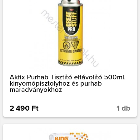
Akfix Purhab Tisztító eltávolító 500ml,
kinyomópisztolyhoz és purhab
maradványokhoz
2 490 Ft
1 db