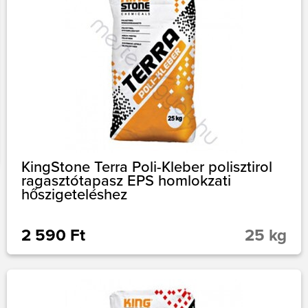
KingStone Terra Poli-Kleber polisztirol
ragasztótapasz EPS homlokzati
hőszigeteléshez
2 590 Ft
25 kg