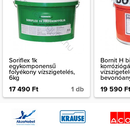
Soriflex 1k
Bornit H 
egykomponensű
korróziógá
folyékony vízszigetelés,
vízszigetel
6kg
bevonóan
17 490 Ft
1 db
19 590 F