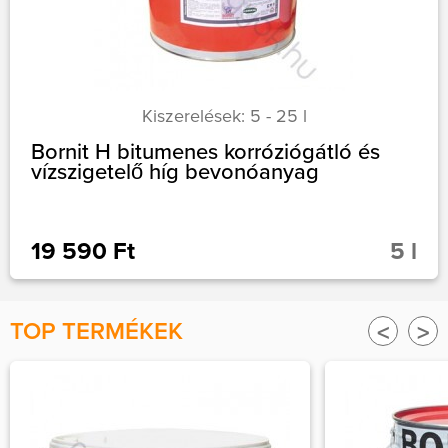
Kiszerelések: 5 - 25 l
Bornit H bitumenes korróziógátló és
vízszigetelő híg bevonóanyag
19 590 Ft
5 l
TOP TERMÉKEK
<
>