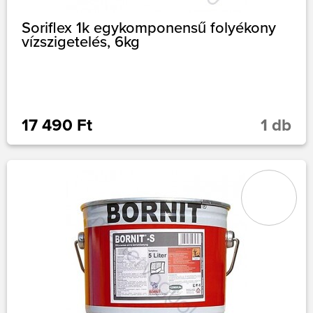
Soriflex 1k egykomponensű folyékony
vízszigetelés, 6kg
17 490 Ft
1 db