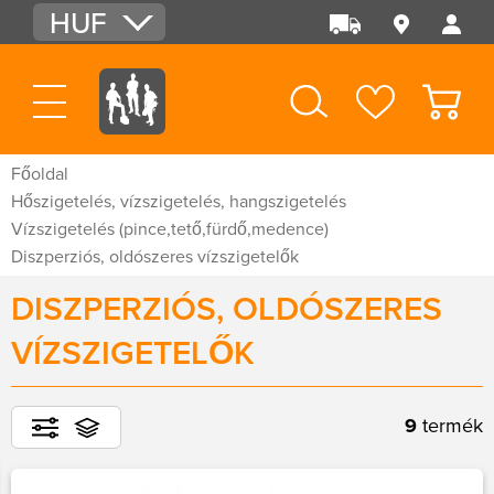
HUF
EUR
USD
Főoldal
Hőszigetelés, vízszigetelés, hangszigetelés
Vízszigetelés (pince,tető,fürdő,medence)
Diszperziós, oldószeres vízszigetelők
DISZPERZIÓS, OLDÓSZERES
VÍZSZIGETELŐK
9
termék