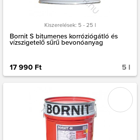
Kiszerelések: 5 - 25 l
Bornit S bitumenes korróziógátló és
vízszigetelő sűrű bevonóanyag
17 990 Ft
5 l