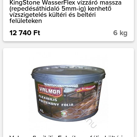
KingStone WasserFlex vízzáró massza
(repedésáthidaló 5mm-ig) kenhető
vízszigetelés kültéri és beltéri
felületeken
12 740 Ft
6 kg