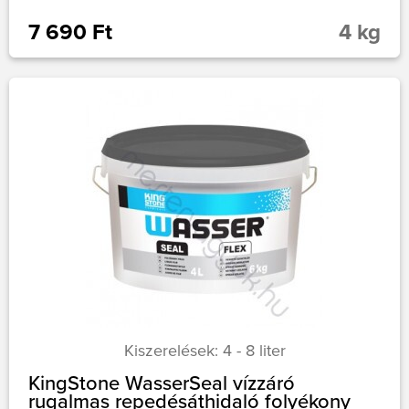
7 690 Ft
4 kg
Kiszerelések: 4 - 8 liter
KingStone WasserSeal vízzáró
rugalmas repedésáthidaló folyékony