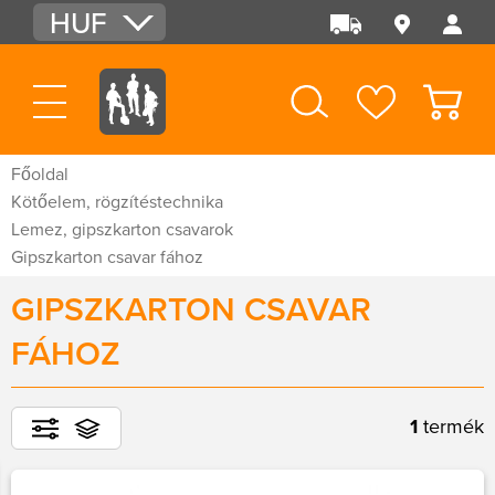
HUF
EUR
USD
Főoldal
Kötőelem, rögzítéstechnika
Lemez, gipszkarton csavarok
Gipszkarton csavar fához
GIPSZKARTON CSAVAR
FÁHOZ
1
termék