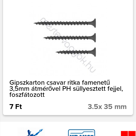
Gipszkarton csavar ritka famenetű
3,5mm átmérővel PH süllyesztett fejjel,
foszfátozott
7 Ft
3.5x 35 mm