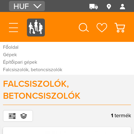
HUF
EUR
USD
Főoldal
Gépek
Építőipari gépek
Falcsiszolók, betoncsiszolók
FALCSISZOLÓK,
BETONCSISZOLÓK
1
termék