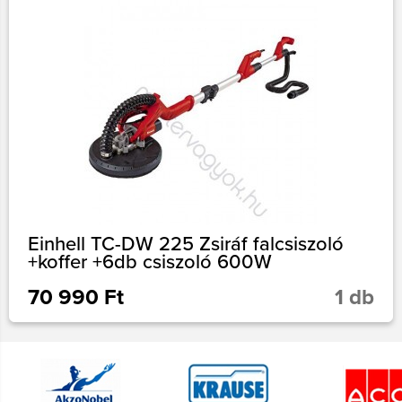
Einhell TC-DW 225 Zsiráf falcsiszoló
+koffer +6db csiszoló 600W
70 990 Ft
1 db