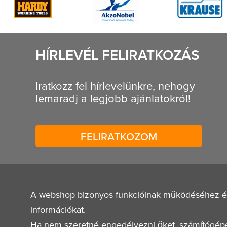
HÍRLEVÉL FELIRATKOZÁS
Iratkozz fel hírlevelünkre, nehogy
lemaradj a legjobb ajánlatokról!
FELIRATKOZOM
A webshop bizonyos funkcióinak működéséhez és a 
információkat.
Ha nem szeretné engedélyezni őket, számítógépe b
© 2026
Mestervagyok.hu