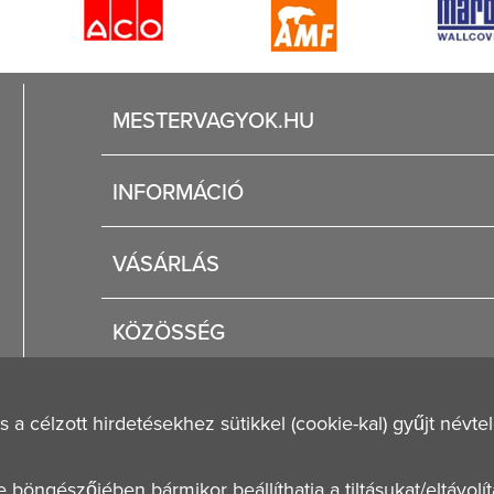
MESTERVAGYOK.HU
Karrier
INFORMÁCIÓ
Rólunk
Segítség
VÁSÁRLÁS
Fizetési és szállítási lehetőségek
Regisztráció
Jogi tudnivalók
KÖZÖSSÉG
Általános szerződési feltételek
Adatvédelmi nyilatkozat
célzott hirdetésekhez sütikkel (cookie-kal) gyűjt névtele
öngészőjében bármikor beállíthatja a tiltásukat/eltávolít