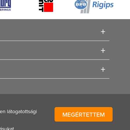
n látogatottsági
MEGÉRTETTEM
ásukat.