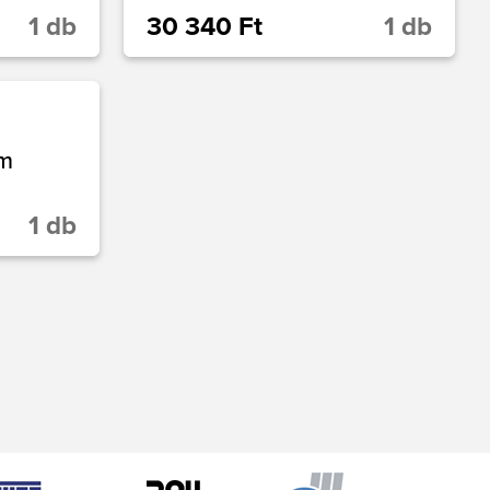
1 db
30 340 Ft
1 db
cm
1 db