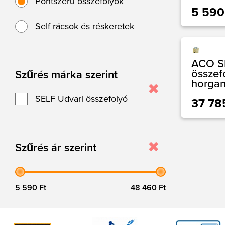
Pontszerű összefolyók
5 590
Self rácsok és réskeretek
ACO S
össze
Szűrés márka szerint
horgan
SELF Udvari összefolyó
37 78
Szűrés ár szerint
5 590 Ft
48 460 Ft