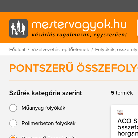
Főoldal
Vízelvezetés, építőelemek
Folyókák, összefol
PONTSZERŰ ÖSSZEFOL
Szűrés kategória szerint
5
termék
Műanyag folyókák
ACO S
Polimerbeton folyókák
összef
horgan