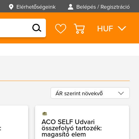
Elérhetőségeink
Belépés / Regisztráció
HUF
EUR
USD
ÁR szerint növekvő
ABC szerint csökkenő
ABC szerint növekvő
ACO SELF Udvari
:
összefolyó tartozék:
ÁR szerint csökkenő
magasító elem