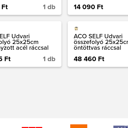
 Ft
1 db
14 090 Ft
ELF Udvari
ACO SELF Udvari
folyó 25x25cm
összefolyó 25x25
yzott acél ráccsal
öntöttvas ráccsal
5 Ft
1 db
48 460 Ft