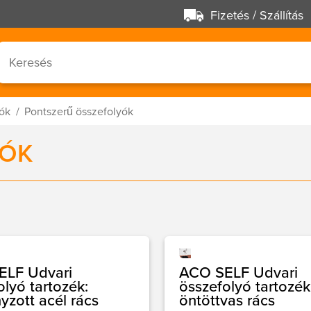
Fizetés / Szállítás
yók
Pontszerű összefolyók
YÓK
ELF Udvari
ACO SELF Udvari
olyó tartozék:
összefolyó tartozék
yzott acél rács
öntöttvas rács