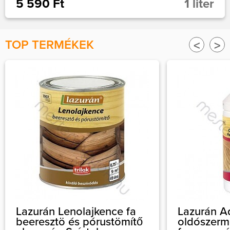
5 590 Ft
1 liter
TOP TERMÉKEK
<
>
Lazurán Lenolajkence fa
Lazurán A
beeresztö és pórustömítő
oldószerm