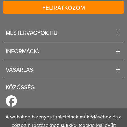
FELIRATKOZOM
MESTERVAGYOK.HU
Karrier
INFORMÁCIÓ
Rólunk
Segítség
VÁSÁRLÁS
Fizetési és szállítási lehetőségek
Regisztráció
Jogi tudnivalók
KÖZÖSSÉG
Általános szerződési feltételek
Adatvédelmi nyilatkozat
A webshop bizonyos funkcióinak működéséhez és a
célzott hirdetésekhez sütikkel (cookie-kal) gyűjt
© 2026
Mestervagyok.hu