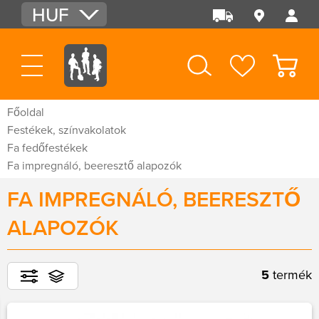
HUF
EUR
USD
Főoldal
Festékek, színvakolatok
Fa fedőfestékek
Fa impregnáló, beeresztő alapozók
FA IMPREGNÁLÓ, BEERESZTŐ
ALAPOZÓK
5
termék