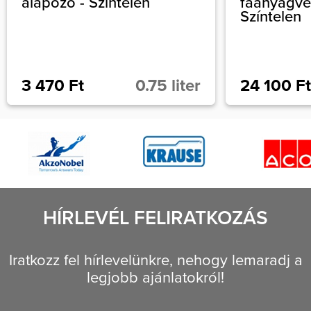
alapozó - Színtelen
faanyagvé
Színtelen
3 470 Ft
0.75 liter
24 100 Ft
HÍRLEVÉL FELIRATKOZÁS
Iratkozz fel hírlevelünkre, nehogy lemaradj a
legjobb ajánlatokról!