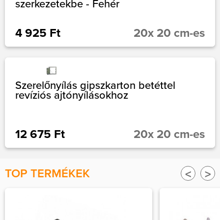
szerkezetekbe - Fehér
4 925 Ft
20x 20 cm-es
Szerelőnyílás gipszkarton betéttel
revíziós ajtónyílásokhoz
12 675 Ft
20x 20 cm-es
TOP TERMÉKEK
<
>