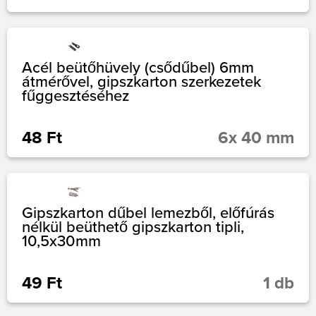
Acél beütőhüvely (csődűbel) 6mm
átmérővel, gipszkarton szerkezetek
fűggesztéséhez
48 Ft
6x 40 mm
Gipszkarton dűbel lemezből, előfúrás
nélkül beüthető gipszkarton tipli,
10,5x30mm
49 Ft
1 db