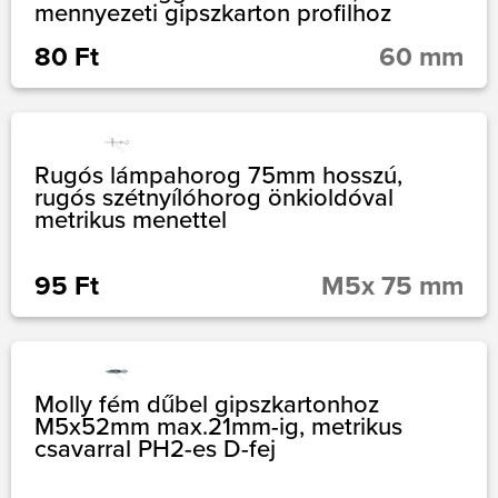
mennyezeti gipszkarton profilhoz
80 Ft
60 mm
Rugós lámpahorog 75mm hosszú,
rugós szétnyílóhorog önkioldóval
metrikus menettel
95 Ft
M5x 75 mm
Molly fém dűbel gipszkartonhoz
M5x52mm max.21mm-ig, metrikus
csavarral PH2-es D-fej