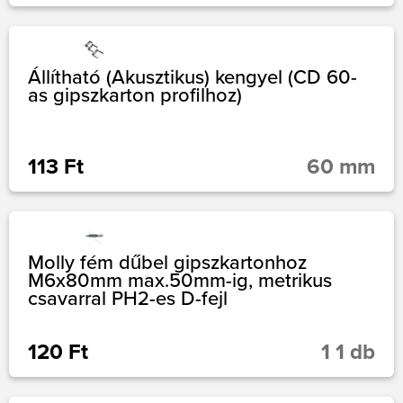
Állítható (Akusztikus) kengyel (CD 60-
as gipszkarton profilhoz)
113 Ft
60 mm
Molly fém dűbel gipszkartonhoz
M6x80mm max.50mm-ig, metrikus
csavarral PH2-es D-fejl
120 Ft
1 1 db