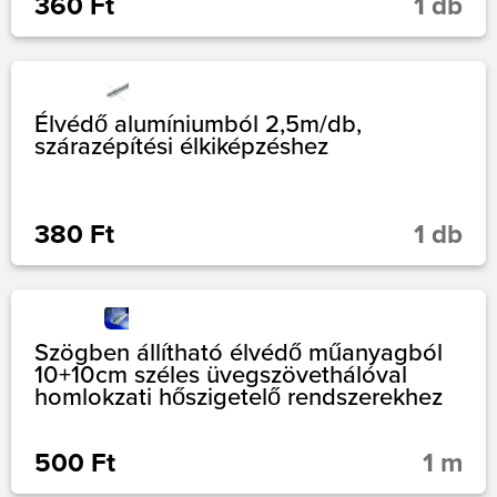
360 Ft
1 db
Élvédő alumíniumból 2,5m/db,
szárazépítési élkiképzéshez
380 Ft
1 db
Szögben állítható élvédő műanyagból
10+10cm széles üvegszövethálóval
homlokzati hőszigetelő rendszerekhez
500 Ft
1 m