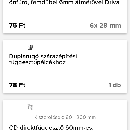
önfúró, fémdűbel 6mm átmérővel Driva
75 Ft
6x 28 mm
Duplarugó szárazépítési
függesztőpálcákhoz
78 Ft
1 db
Kiszerelések: 60 - 200 mm
CD direktfüggesztő 60mm-es,