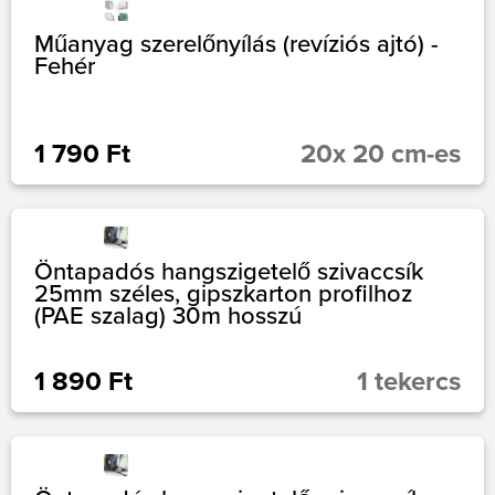
Műanyag szerelőnyílás (revíziós ajtó) -
Fehér
1 790 Ft
20x 20 cm-es
Öntapadós hangszigetelő szivaccsík
25mm széles, gipszkarton profilhoz
(PAE szalag) 30m hosszú
1 890 Ft
1 tekercs