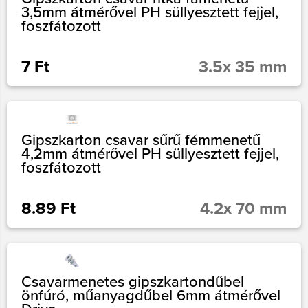
3,5mm átmérővel PH süllyesztett fejjel,
foszfátozott
7 Ft
3.5x 35 mm
Gipszkarton csavar sűrű fémmenetű
4,2mm átmérővel PH süllyesztett fejjel,
foszfátozott
8.89 Ft
4.2x 70 mm
Csavarmenetes gipszkartondűbel
önfúró, műanyagdűbel 6mm átmérővel