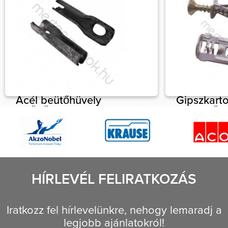
Acél beütőhüvely
Gipszkart
(csődűbel) 6mm
lemezből, 
átmérővel, gipszkarton
beüthető g
szerkezetek
10,5x30m
fűggesztéséhez
48 Ft
6x 40 mm
49 Ft
HÍRLEVÉL FELIRATKOZÁS
Iratkozz fel hírlevelünkre, nehogy lemaradj a
legjobb ajánlatokról!