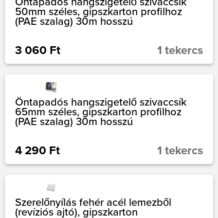
Öntapadós hangszigetelő szivaccsík
50mm széles, gipszkarton profilhoz
(PAE szalag) 30m hosszú
3 060 Ft
1 tekercs
Öntapadós hangszigetelő szivaccsík
65mm széles, gipszkarton profilhoz
(PAE szalag) 30m hosszú
4 290 Ft
1 tekercs
Szerelőnyílás fehér acél lemezből
(revíziós ajtó), gipszkarton