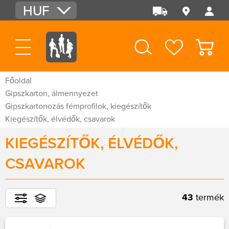
HUF
EUR
USD
Főoldal
Gipszkarton, álmennyezet
Gipszkartonozás fémprofilok, kiegészítők
Kiegészítők, élvédők, csavarok
KIEGÉSZÍTŐK, ÉLVÉDŐK,
CSAVAROK
43
termék