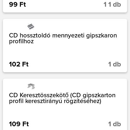
99 Ft
1 1 db
CD hossztoldó mennyezeti gipszkaron
profilhoz
102 Ft
1 db
CD Keresztösszekötő (CD gipszkarton
profil keresztirányú rögzítéséhez)
109 Ft
1 db