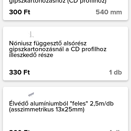
gipszkartonozáshoz (CD profilhoz)
300 Ft
540 mm
Nóniusz függesztő alsórész
gipszkartonozásnál a CD profilhoz
illeszkedő része
330 Ft
1 db
Élvédő alumíniumból "feles" 2,5m/db
(asszimmetrikus 13x25mm)