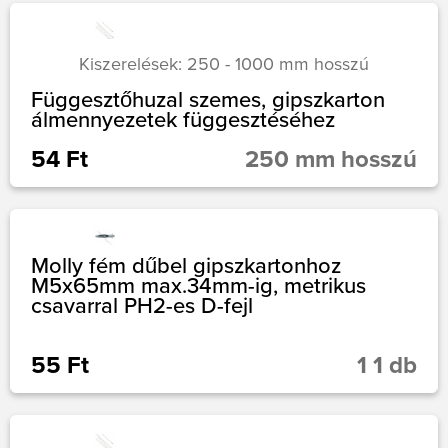
Kiszerelések: 250 - 1000 mm hosszú
Függesztőhuzal szemes, gipszkarton
álmennyezetek függesztéséhez
54 Ft
250 mm hosszú
Molly fém dűbel gipszkartonhoz
M5x65mm max.34mm-ig, metrikus
csavarral PH2-es D-fejl
55 Ft
1 1 db