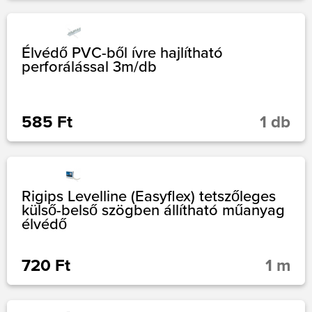
Élvédő PVC-ből ívre hajlítható
perforálással 3m/db
585 Ft
1 db
Rigips Levelline (Easyflex) tetszőleges
külső-belső szögben állítható műanyag
élvédő
720 Ft
1 m