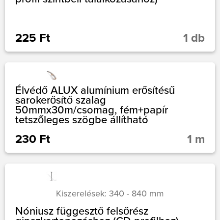
225 Ft
1 db
Élvédő ALUX alumínium erősítésű
sarokerősítő szalag
50mmx30m/csomag, fém+papír
tetszőleges szögbe állítható
230 Ft
1 m
Kiszerelések: 340 - 840 mm
Nóniusz függesztő felsőrész