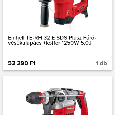
Einhell TE-RH 32 E SDS Plusz Fúró-
vésőkalapács +koffer 1250W 5,0J
52 290 Ft
1 db