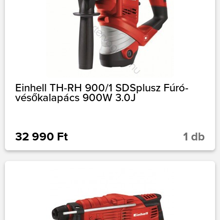
Einhell TH-RH 900/1 SDSplusz Fúró-
vésőkalapács 900W 3.0J
32 990 Ft
1 db