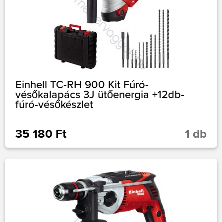
Einhell TC-RH 900 Kit Fúró-
vésőkalapács 3J ütőenergia +12db-
fúró-vésőkészlet
35 180 Ft
1 db