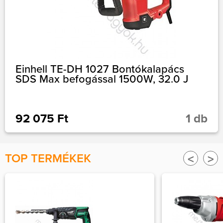
Einhell TE-DH 1027 Bontókalapács
SDS Max befogással 1500W, 32.0 J
92 075 Ft
1 db
TOP TERMÉKEK
<
>