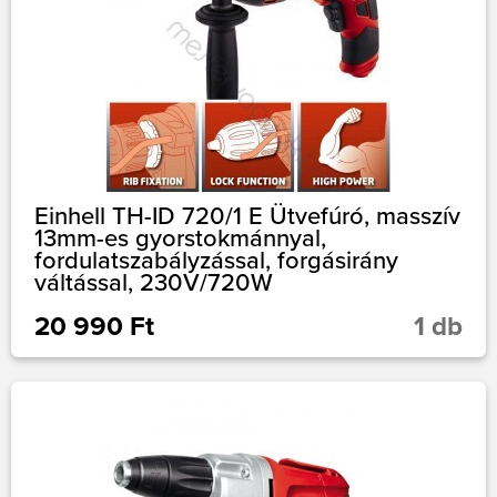
Einhell TH-ID 720/1 E Ütvefúró, masszív
13mm-es gyorstokmánnyal,
fordulatszabályzással, forgásirány
váltással, 230V/720W
20 990 Ft
1 db