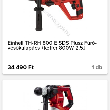
Einhell TH-RH 800 E SDS Plusz Fúró-
vésőkalapács +koffer 800W 2.5J
34 490 Ft
1 db