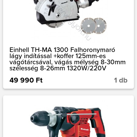
Einhell TH-MA 1300 Falhoronymaró
lágy indítással +koffer 125mm-es
vágótárcsával, vágás mélység 8-30mm
szélesség 8-26mm 1320W/220V
49 990 Ft
1 db