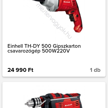
Einhell TH-DY 500 Gipszkarton
csavarozógép 500W220V
24 990 Ft
1 db