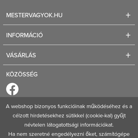
MESTERVAGYOK.HU
Karrier
INFORMÁCIÓ
Rólunk
Segítség
VÁSÁRLÁS
Fizetési és szállítási lehetőségek
Regisztráció
Jogi tudnivalók
KÖZÖSSÉG
Általános szerződési feltételek
Adatvédelmi nyilatkozat
A webshop bizonyos funkcióinak működéséhez és a
célzott hirdetésekhez sütikkel (cookie-kal) gyűjt
© 2026
Mestervagyok.hu
Minden jog fenntartva!
névtelen látogatottsági információkat.
Ha nem szeretné engedélyezni őket, számítógépe