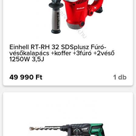
Einhell RT-RH 32 SDSplusz Fúró-
vésőkalapács +koffer +3fúró +2véső
1250W 3,5J
49 990 Ft
1 db