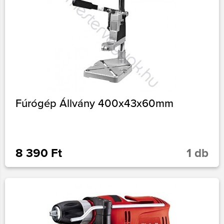
Fúrógép Állvány 400x43x60mm
8 390 Ft
1 db