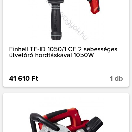
Einhell TE-ID 1050/1 CE 2 sebességes
ütvefóró hordtáskával 1050W
41 610 Ft
1 db