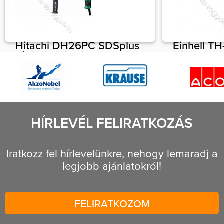
Hitachi DH26PC SDSplus
Einhell T
fúrókalapács,
Gipszkart
vésőkalapács 830W 3,2J,
csavaroz
2.8kg
500W220
51 990 Ft
1 db
24 990 F
HÍRLEVÉL FELIRATKOZÁS
Iratkozz fel hírlevelünkre, nehogy lemaradj a
legjobb ajánlatokról!
FELIRATKOZOM