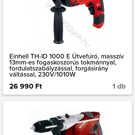
Einhell TH-ID 1000 E Ütvefúró, masszív
13mm-es fogaskoszorús tokmánnyal,
fordulatszabályzással, forgásirány
váltással, 230V/1010W
26 990 Ft
1 db