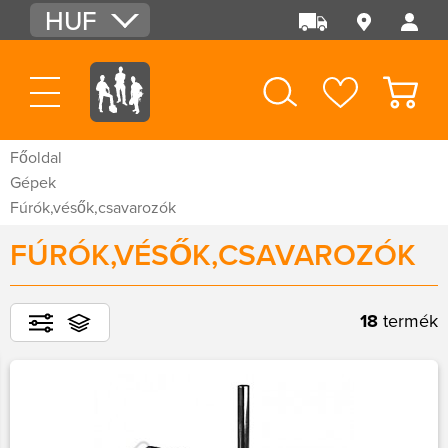
HUF
EUR
USD
Főoldal
Gépek
Fúrók,vésők,csavarozók
FÚRÓK,VÉSŐK,CSAVAROZÓK
18
termék