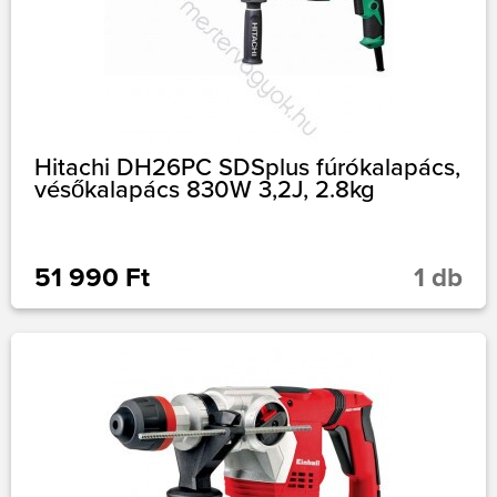
Hitachi DH26PC SDSplus fúrókalapács,
vésőkalapács 830W 3,2J, 2.8kg
51 990 Ft
1 db