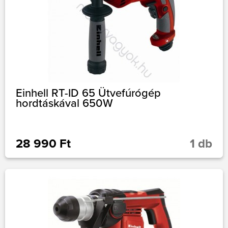
Einhell RT-ID 65 Ütvefúrógép
hordtáskával 650W
28 990 Ft
1 db