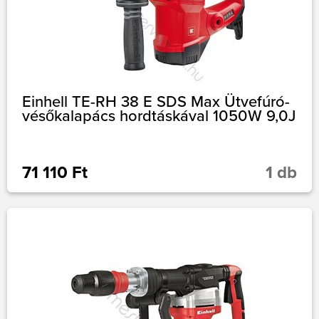
Einhell TE-RH 38 E SDS Max Ütvefúró-
vésőkalapács hordtáskával 1050W 9,0J
71 110 Ft
1 db