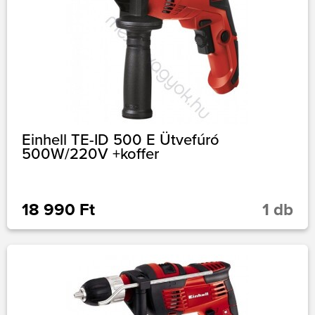
Einhell TE-ID 500 E Ütvefúró
500W/220V +koffer
18 990 Ft
1 db