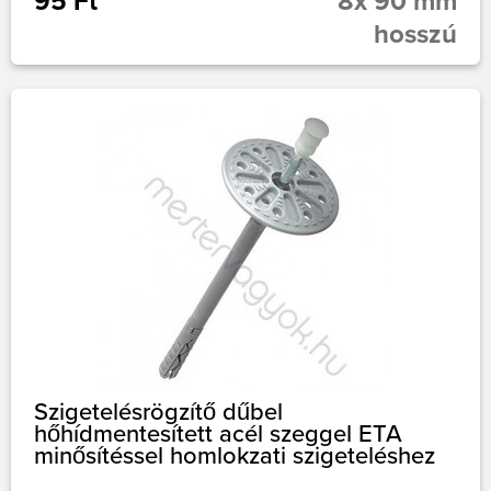
95 Ft
8x 90 mm
hosszú
Szigetelésrögzítő dűbel
hőhídmentesített acél szeggel ETA
minősítéssel homlokzati szigeteléshez