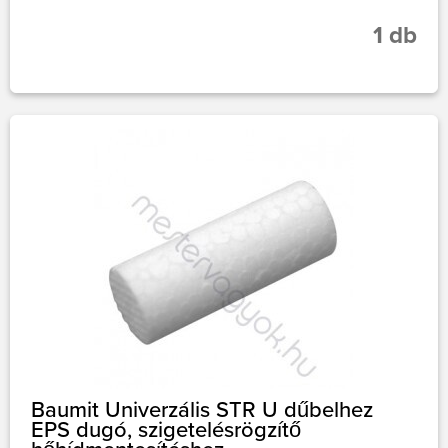
1 db
Baumit Univerzális STR U dűbelhez
EPS dugó, szigetelésrögzítő