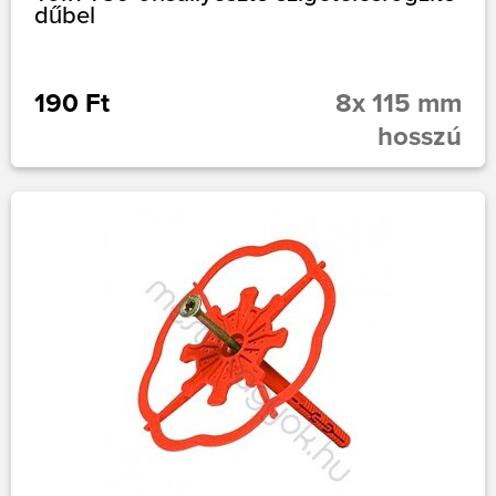
dűbel
190 Ft
8x 115 mm
hosszú