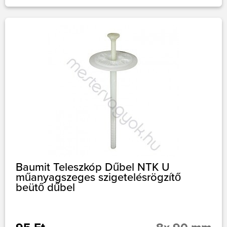
Baumit Teleszkóp Dűbel NTK U
műanyagszeges szigetelésrögzítő
beütő dűbel