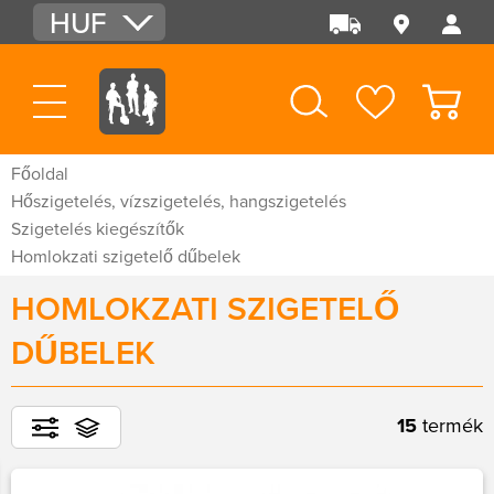
HUF
EUR
USD
Főoldal
Hőszigetelés, vízszigetelés, hangszigetelés
Szigetelés kiegészítők
Homlokzati szigetelő dűbelek
HOMLOKZATI SZIGETELŐ
DŰBELEK
15
termék