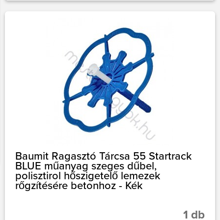
Baumit Ragasztó Tárcsa 55 Startrack
BLUE műanyag szeges dűbel,
polisztirol hőszigetelő lemezek
rőgzítésére betonhoz - Kék
1 db