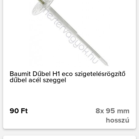
Baumit Dűbel H1 eco szigetelésrögzítő
dűbel acél szeggel
90 Ft
8x 95 mm
hosszú