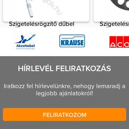
Szigetelésrögzítő dűbel
Szigetelés
műanyag szeggel,
műanyag t
homlokzati szigeteléshez
kupakkal, 
csavaros 
33 Ft
10x 70 mm
30 Ft
HÍRLEVÉL FELIRATKOZÁS
Iratkozz fel hírlevelünkre, nehogy lemaradj a
legjobb ajánlatokról!
FELIRATKOZOM