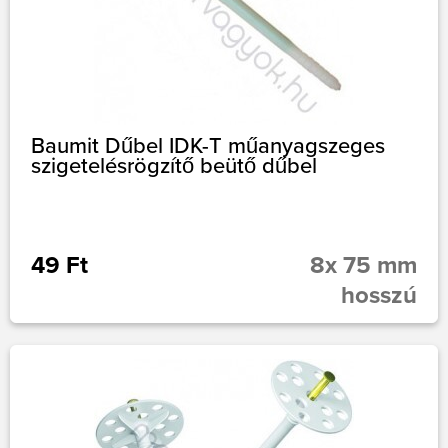
Baumit Dűbel IDK-T műanyagszeges
szigetelésrögzítő beütő dűbel
49 Ft
8x 75 mm
hosszú