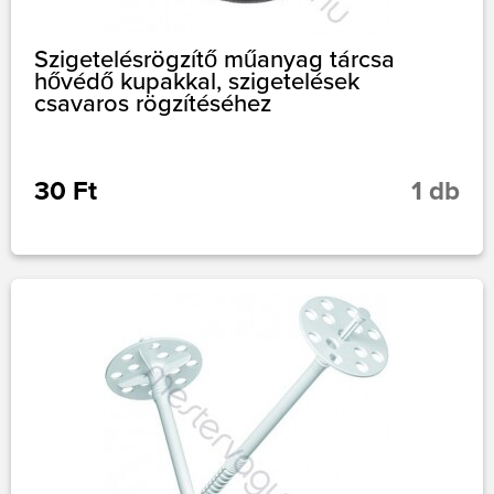
Szigetelésrögzítő műanyag tárcsa
hővédő kupakkal, szigetelések
csavaros rögzítéséhez
30 Ft
1 db