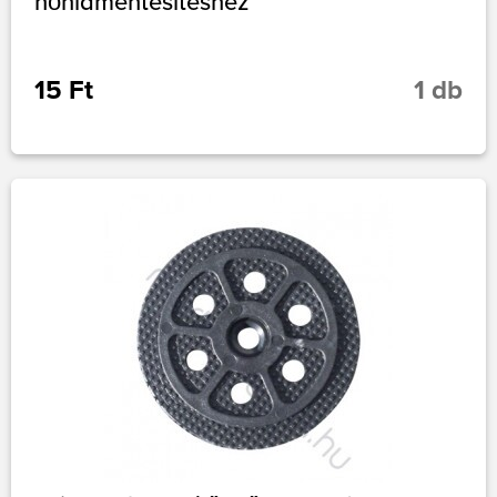
hőhídmentesítéshez
15 Ft
1 db