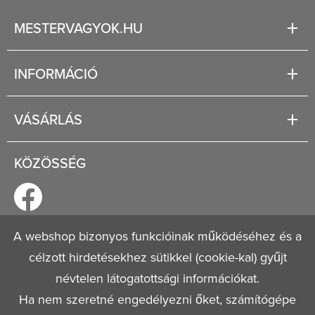
MESTERVAGYOK.HU
Karrier
INFORMÁCIÓ
Rólunk
Segítség
VÁSÁRLÁS
Fizetési és szállítási lehetőségek
Regisztráció
Jogi tudnivalók
KÖZÖSSÉG
Általános szerződési feltételek
Adatvédelmi nyilatkozat
A webshop bizonyos funkcióinak működéséhez és a
célzott hirdetésekhez sütikkel (cookie-kal) gyűjt
© 2026
Mestervagyok.hu
Minden jog fenntartva!
névtelen látogatottsági információkat.
Ha nem szeretné engedélyezni őket, számítógépe