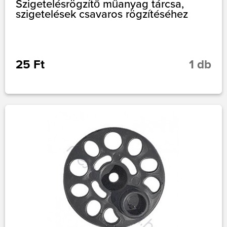
Szigetelésrögzítő műanyag tárcsa,
szigetelések csavaros rögzítéséhez
25 Ft
1 db