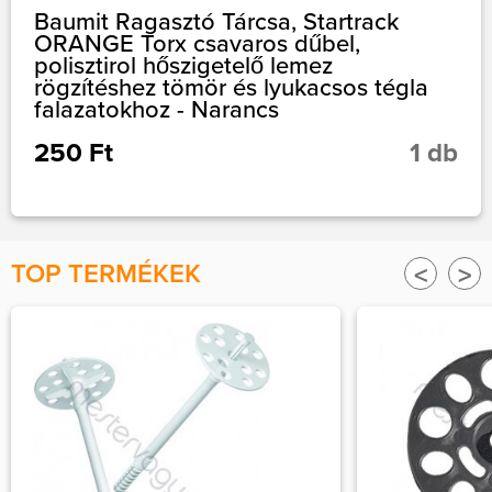
Baumit Ragasztó Tárcsa, Startrack
ORANGE Torx csavaros dűbel,
polisztirol hőszigetelő lemez
rögzítéshez tömör és lyukacsos tégla
falazatokhoz - Narancs
250 Ft
1 db
TOP TERMÉKEK
<
>