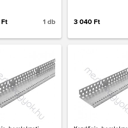
 Ft
1 db
3 040 Ft