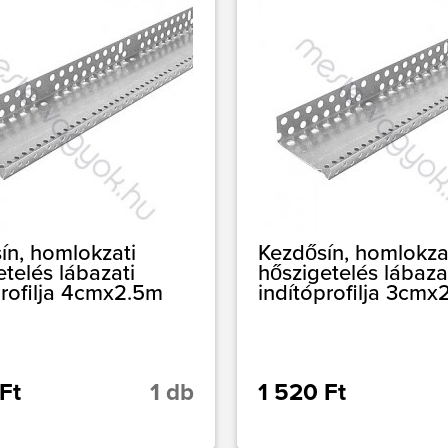
ín, homlokzati
Kezdősín, homlokza
etelés lábazati
hőszigetelés lábaza
profilja 4cmx2.5m
indítóprofilja 3cmx
Ft
1 db
1 520 Ft