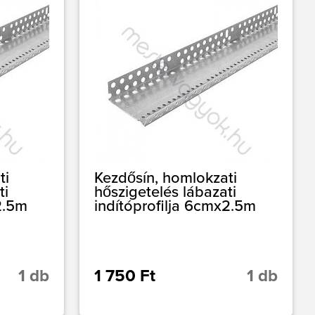
ti
Kezdősín, homlokzati
ti
hőszigetelés lábazati
2.5m
indítóprofilja 6cmx2.5m
1 db
1 750 Ft
1 db