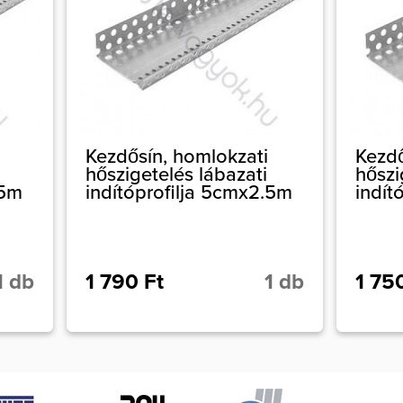
Kezdősín, homlokzati
Kezdő
hőszigetelés lábazati
hőszi
.5m
indítóprofilja 5cmx2.5m
indít
1 db
1 790 Ft
1 db
1 75