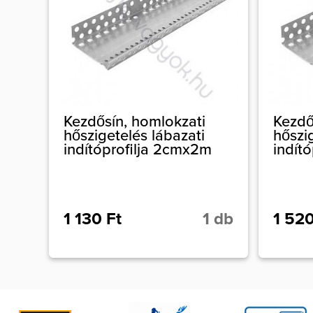
Kezdősín, homlokzati
Kezdő
hőszigetelés lábazati
hőszi
indítóprofilja 2cmx2m
indít
1 130 Ft
1 db
1 520