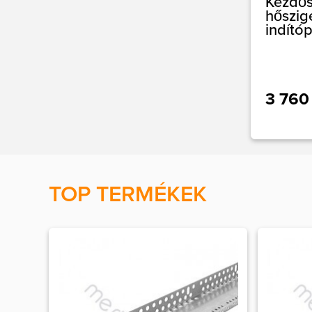
Kezdős
hőszig
indító
3 760
TOP TERMÉKEK