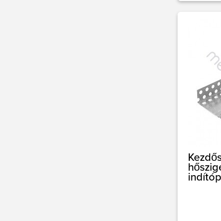
Kezdős
hőszig
indító