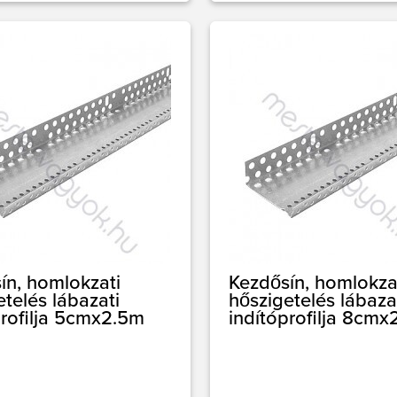
ín, homlokzati
Kezdősín, homlokza
etelés lábazati
hőszigetelés lábaza
profilja 5cmx2.5m
indítóprofilja 8cmx