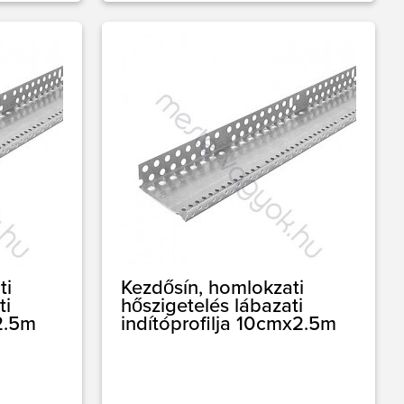
ti
Kezdősín, homlokzati
ti
hőszigetelés lábazati
2.5m
indítóprofilja 10cmx2.5m