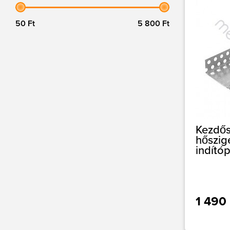
50 Ft
5 800 Ft
Kezdős
hőszig
indító
1 490 