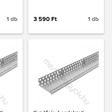
1 db
3 590 Ft
1 db