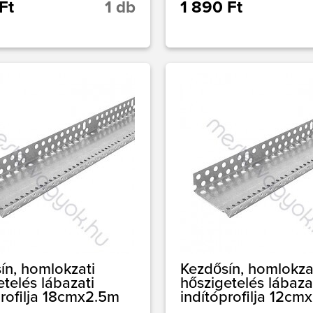
Ft
1 db
1 890 Ft
ín, homlokzati
Kezdősín, homlokza
etelés lábazati
hőszigetelés lábaza
profilja 18cmx2.5m
indítóprofilja 12cm