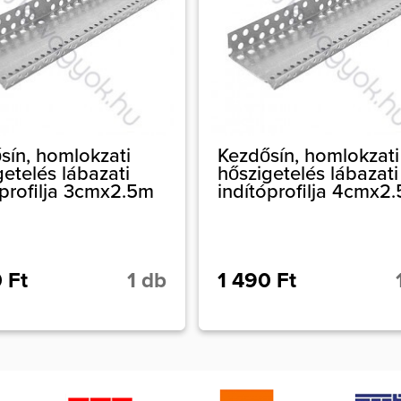
sín, homlokzati
Kezdősín, homlokzati
getelés lábazati
hőszigetelés lábazati
óprofilja 3cmx2.5m
indítóprofilja 4cmx2
 Ft
1 db
1 490 Ft