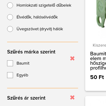
Homlokzati szigetelő dűbelek
Élvédők, hálósélvédők
Üvegszövet (dryvit) hálók
Kiszere
Szűrés márka szerint
Baumit
elem 
hőszig
Baumit
profilh
Egyéb
50 Ft
Szűrés ár szerint