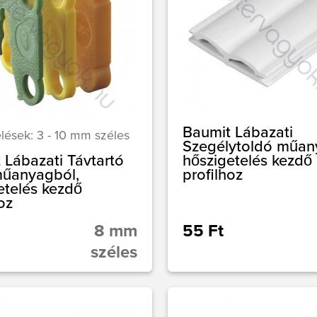
Baumit Lábazati
lések: 3 - 10 mm széles
Szegélytoldó műan
 Lábazati Távtartó
hőszigetelés kezdő
műanyagból,
profilhoz
etelés kezdő
oz
8 mm
55 Ft
széles