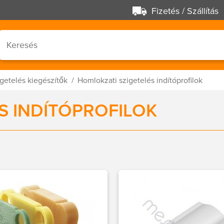
Fizetés / Szállítás
getelés kiegészítők
Homlokzati szigetelés indítóprofilok
S INDÍTÓPROFILOK