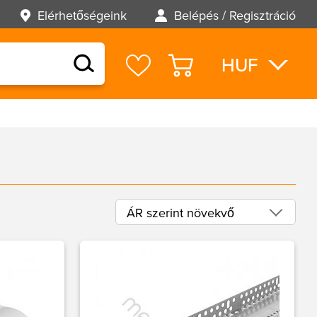
Elérhetőségeink
Belépés / Regisztráció
HUF
EUR
USD
ÁR szerint növekvő
ABC szerint csökkenő
ABC szerint növekvő
ÁR szerint csökkenő