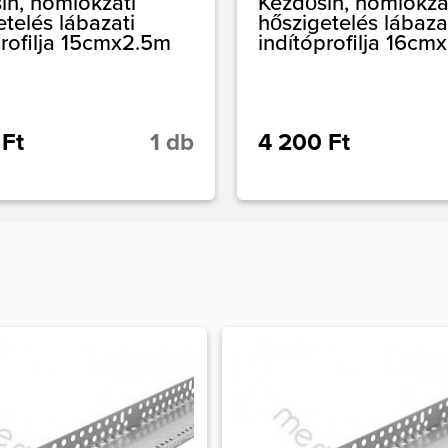
ín, homlokzati
Kezdősín, homlokza
etelés lábazati
hőszigetelés lábaza
profilja 15cmx2.5m
indítóprofilja 16cm
 Ft
1 db
4 200 Ft