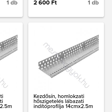
1 db
2 600 Ft
1 db
ti
Kezdősín, homlokzati
ti
hőszigetelés lábazati
x2.5m
indítóprofilja 14cmx2.5m