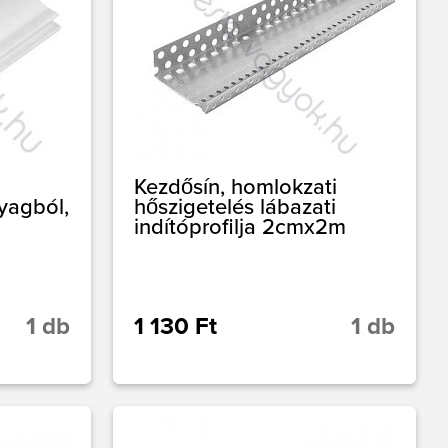
Kezdősín, homlokzati
yagból,
hőszigetelés lábazati
indítóprofilja 2cmx2m
1 db
1 130 Ft
1 db