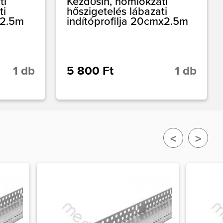
ti
Kezdősín, homlokzati
ti
hőszigetelés lábazati
x2.5m
indítóprofilja 20cmx2.5m
1 db
5 800 Ft
1 db
<
>