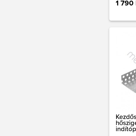
1 790 
Kezdős
hőszig
indító