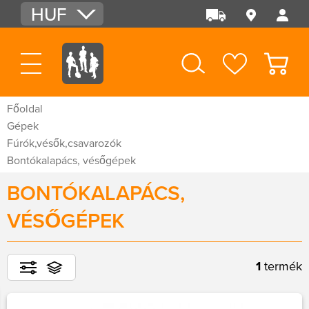
HUF
EUR
USD
Főoldal
Gépek
Fúrók,vésők,csavarozók
Bontókalapács, vésőgépek
BONTÓKALAPÁCS,
VÉSŐGÉPEK
1
termék