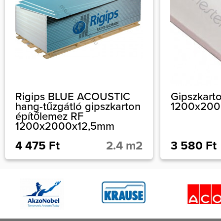
Rigips BLUE ACOUSTIC
Gipszkarto
hang-tűzgátló gipszkarton
1200x200
építőlemez RF
1200x2000x12,5mm
4 475 Ft
2.4 m2
3 580 Ft