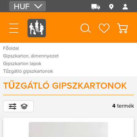
HUF
EUR
USD
Főoldal
Gipszkarton, álmennyezet
Gipszkarton lapok
Tűzgátló gipszkartonok
TŰZGÁTLÓ GIPSZKARTONOK
4
termék