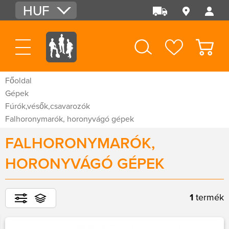
HUF
EUR
USD
Főoldal
Gépek
Fúrók,vésők,csavarozók
Falhoronymarók, horonyvágó gépek
FALHORONYMARÓK,
HORONYVÁGÓ GÉPEK
1
termék