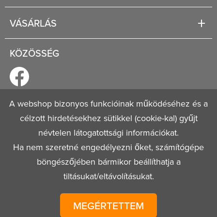
Rólunk
Segítség
VÁSÁRLÁS
Fizetési és szállítási lehetőségek
Regisztráció
Jogi tudnivalók
KÖZÖSSÉG
Általános szerződési feltételek
Adatvédelmi nyilatkozat
A webshop bizonyos funkcióinak működéséhez és a
célzott hirdetésekhez sütikkel (cookie-kal) gyűjt
© 2026
Mestervagyok.hu
Minden jog fenntartva!
névtelen látogatottsági információkat.
Ha nem szeretné engedélyezni őket, számítógépe
böngészőjében bármikor beállíthatja a
tiltásukat/eltávolításukat.
MEGÉRTETTEM
Tulajdonos:
T FLex