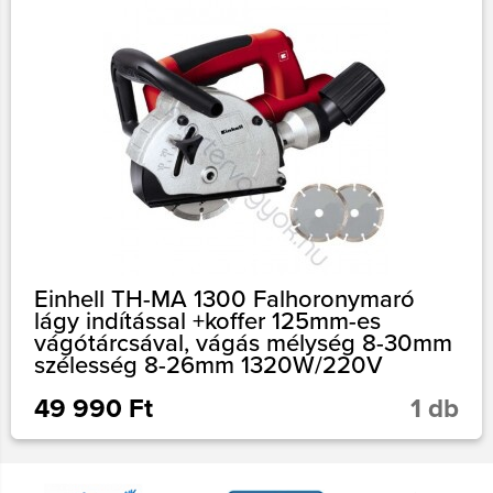
Einhell TH-MA 1300 Falhoronymaró
lágy indítással +koffer 125mm-es
vágótárcsával, vágás mélység 8-30mm
szélesség 8-26mm 1320W/220V
49 990 Ft
1 db