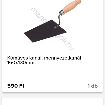
Kőműves kanál, mennyezetkanál
160x130mm
590 Ft
1 db