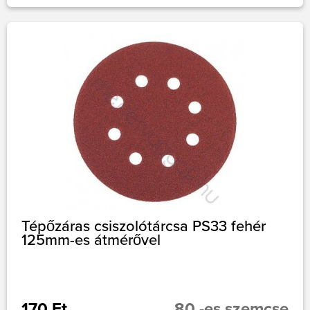
Tépőzáras csiszolótárcsa PS33 fehér
125mm-es átmérővel
170 Ft
80 -es szemcse