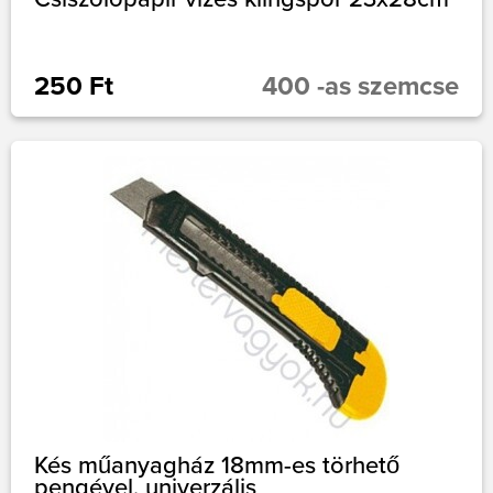
250 Ft
400 -as szemcse
Kés műanyagház 18mm-es törhető
pengével, univerzális