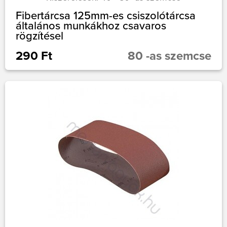
Fibertárcsa 125mm-es csiszolótárcsa
általános munkákhoz csavaros
rögzítésel
290 Ft
80 -as szemcse