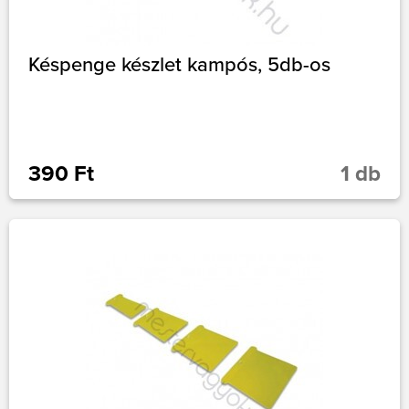
Késpenge készlet kampós, 5db-os
390 Ft
1 db