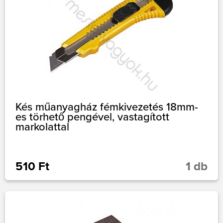
Kés műanyagház fémkivezetés 18mm-
es törhető pengével, vastagított
markolattal
510 Ft
1 db