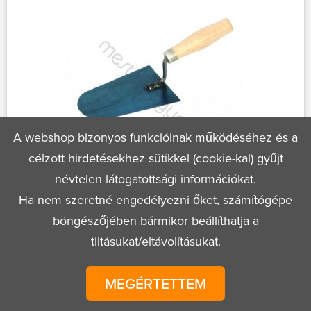
A webshop bizonyos funkcióinak működéséhez és a
célzott hirdetésekhez sütikkel (cookie-kal) gyűjt
névtelen látogatottsági információkat.
Kőműves kanál, kerekvégű olaszkanál
160x110
Ha nem szeretné engedélyezni őket, számítógépe
böngészőjében bármikor beállíthatja a
tiltásukat/eltávolításukat.
590 Ft
1 db
MEGÉRTETTEM