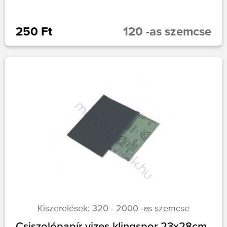
250 Ft
120 -as szemcse
Kiszerelések: 320 - 2000 -as szemcse
Csiszolópapír vizes klingspor 23x28cm