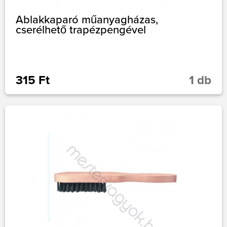
Ablakkaparó műanyagházas,
cserélhető trapézpengével
315 Ft
1 db