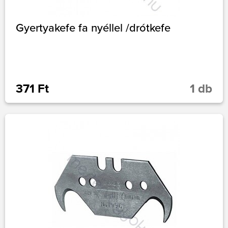
Gyertyakefe fa nyéllel /drótkefe
371 Ft
1 db