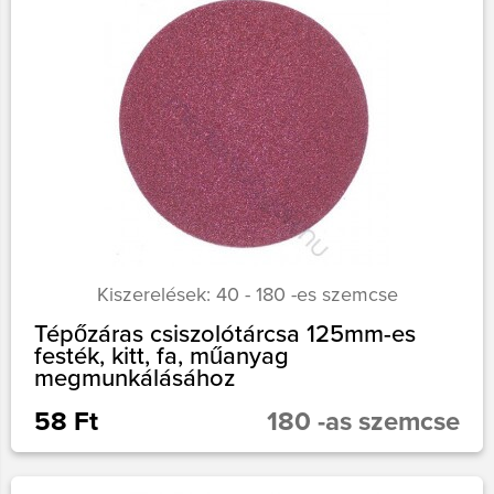
Kiszerelések: 40 - 180 -es szemcse
Tépőzáras csiszolótárcsa 125mm-es
festék, kitt, fa, műanyag
megmunkálásához
58 Ft
180 -as szemcse