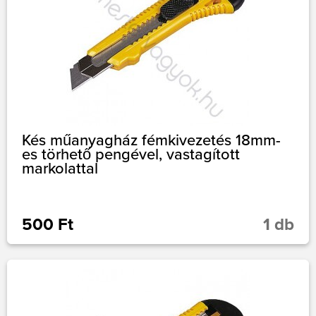
Kés műanyagház fémkivezetés 18mm-
es törhető pengével, vastagított
markolattal
500 Ft
1 db