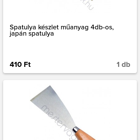
Spatulya készlet műanyag 4db-os,
japán spatulya
410 Ft
1 db