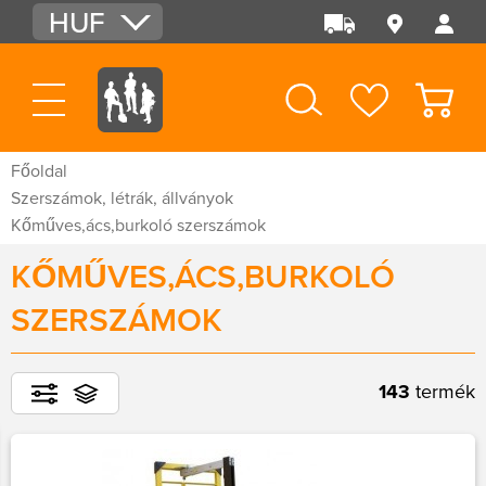
HUF
EUR
USD
Főoldal
Szerszámok, létrák, állványok
Kőműves,ács,burkoló szerszámok
KŐMŰVES,ÁCS,BURKOLÓ
SZERSZÁMOK
143
termék