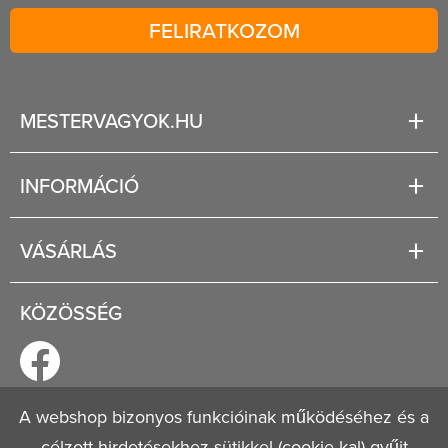
FELIRATKOZOM
MESTERVAGYOK.HU
Karrier
INFORMÁCIÓ
Rólunk
Segítség
VÁSÁRLÁS
Fizetési és szállítási lehetőségek
Regisztráció
Jogi tudnivalók
KÖZÖSSÉG
Általános szerződési feltételek
Adatvédelmi nyilatkozat
A webshop bizonyos funkcióinak működéséhez és a
© 2026
Mestervagyok.hu
célzott hirdetésekhez sütikkel (cookie-kal) gyűjt