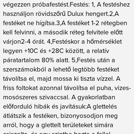
végezzen próbafestést.Festés: 1, A festéshez
használjon rövidszőrű Dulux hengert.2,A
festéket ne hígítsa.3,A festéket 1-2 rétegben
kell felvinni, a második réteg felvitele előtt
várjon2-4 órát. 4,Festéskor a hőmérséklet
legyen +10C és +28C között, a relatív
páratartalom 80% alatt. 5,Festés után a
szerszámokból a lehető legtöbb festéket
távolítsa el, majd mossa ki tiszta vízzel. A
friss foltokat azonnal távolítsa el puha, vizes-
mosószeres szivaccsal. A gyakorlatban
előforduló hibák és javításuk:A glettelés
átlátszik a festéken, bizonyosodjon meg
arról, hogy a glettelt területeket simára
csiszolta, és egy szintbe hozta a fallal.