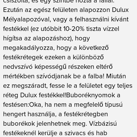
Ezután az egész felületen alapozzon Dulux
Mélyalapozóval, vagy a felhasználni kívánt
festékkel (ez utóbbit 10-20% tiszta vízzel
hígítsa az alapozáshoz), hogy
megakadályozza, hogy a következő
festékrétegek ezeken a különböző
nedvszívó képességű részeken eltérő
mértékben szívódjanak be a falba! Miután
ez megszáradt, fesse le a felületet egy teljes
réteg Dulux festékkel!Buboréknyomok a
festésen:Oka, ha nem a megfelelő típusú
hengert használja, a festékrétegben
buborékok jelenhetnek meg. Vízbázisú
festékeknél kerülje a szivacs és hab