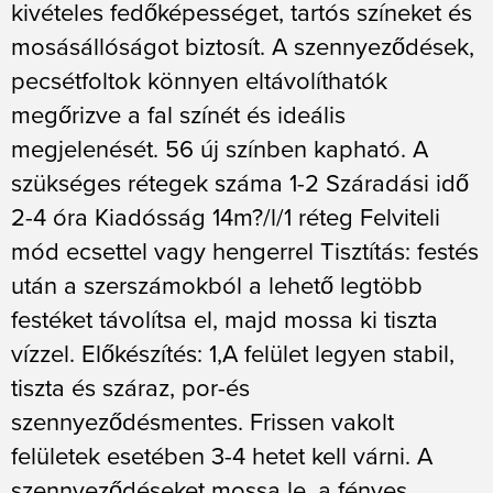
kivételes fedőképességet, tartós színeket és
mosásállóságot biztosít. A szennyeződések,
pecsétfoltok könnyen eltávolíthatók
megőrizve a fal színét és ideális
megjelenését. 56 új színben kapható. A
szükséges rétegek száma 1-2 Száradási idő
2-4 óra Kiadósság 14m?/l/1 réteg Felviteli
mód ecsettel vagy hengerrel Tisztítás: festés
után a szerszámokból a lehető legtöbb
festéket távolítsa el, majd mossa ki tiszta
vízzel. Előkészítés: 1,A felület legyen stabil,
tiszta és száraz, por-és
szennyeződésmentes. Frissen vakolt
felületek esetében 3-4 hetet kell várni. A
szennyeződéseket mossa le, a fényes