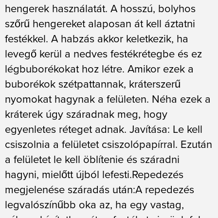
hengerek használatát. A hosszú, bolyhos
szőrű hengereket alaposan át kell áztatni
festékkel. A habzás akkor keletkezik, ha
levegő kerül a nedves festékrétegbe és ez
légbuborékokat hoz létre. Amikor ezek a
buborékok szétpattannak, kráterszerű
nyomokat hagynak a felületen. Néha ezek a
kráterek úgy száradnak meg, hogy
egyenletes réteget adnak. Javítása: Le kell
csiszolnia a felületet csiszolópapírral. Ezután
a felületet le kell öblítenie és száradni
hagyni, mielőtt újból lefesti.Repedezés
megjelenése száradás után:A repedezés
legvalószínűbb oka az, ha egy vastag,