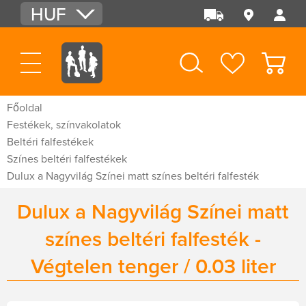
HUF
EUR
USD
Főoldal
Festékek, színvakolatok
Beltéri falfestékek
Színes beltéri falfestékek
Dulux a Nagyvilág Színei matt színes beltéri falfesték
Dulux a Nagyvilág Színei matt
színes beltéri falfesték -
Végtelen tenger / 0.03 liter