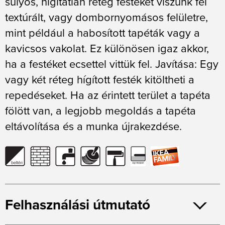
súlyos, hígítatlan réteg festéket viszünk fel
textúrált, vagy dombornyomásos felületre,
mint például a habosított tapéták vagy a
kavicsos vakolat. Ez különösen igaz akkor,
ha a festéket ecsettel vittük fel. Javítása: Egy
vagy két réteg hígított festék kitöltheti a
repedéseket. Ha az érintett terület a tapéta
fölött van, a legjobb megoldás a tapéta
eltávolítása és a munka újrakezdése.
Felhasználási útmutató